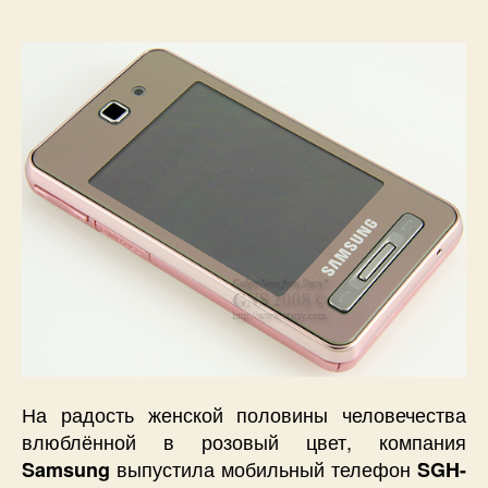
Samsung
F480
Coral
Pink
в
новом
нежно
розовом
цвете.
На радость женской половины человечества
влюблённой в розовый цвет, компания
выпустила мобильный телефон
Samsung
SGH-