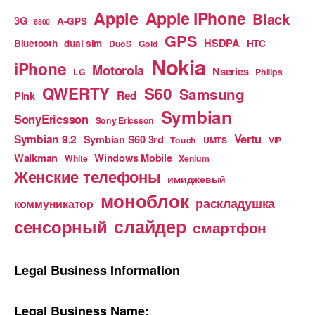
Apple
Apple iPhone
Black
3G
A-GPS
8800
GPS
HSDPA
Bluetooth
dual sim
HTC
DuoS
Gold
Nokia
iPhone
Motorola
Nseries
LG
Philips
S60
QWERTY
Samsung
Red
Pink
Symbian
SonyEricsson
Sony Ericsson
Vertu
Symbian 9.2
Symbian S60 3rd
Touch
UMTS
VIP
Walkman
Windows Mobile
White
Xenium
Женские телефоны
имиджевый
моноблок
раскладушка
коммуникатор
слайдер
сенсорный
смартфон
Legal Business Information
Legal Business Name: