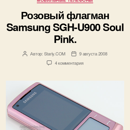
МОБИЛЬНЫЕ ТЕЛЕФОНЫ
дам.»
Розовый флагман
Samsung SGH-U900 Soul
Pink.
Автор:
Stariy.COM
9 августа 2008
Автор
Дата
записи
записи
к
4 комментария
записи
Розовый
флагман
Samsung
SGH-
U900
Soul
Pink.