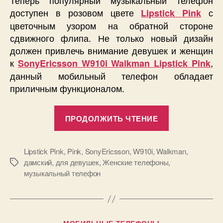
доступен в розовом цвете
с
Lipstick Pink
цветочным узором на обратной стороне
сдвижного флипа. Не только новый дизайн
должен привлечь внимание девушек и женщин
к
,
SonyEricsson W910i Walkman Lipstick
Pink
данный мобильный телефон обладает
приличным функционалом.
«SonyEricss
ПРОДОЛЖИТЬ ЧТЕНИЕ
W910i
Walkman
Lipstick.
Lipstick Pink
,
Pink
,
SonyEricsson
,
W910i
,
Walkman
,
дамский
,
для девушек
,
Женские телефоны
,
Метки
Для
музыкальный телефон
девушек,
женщин
и
прекрасных
Рубрики