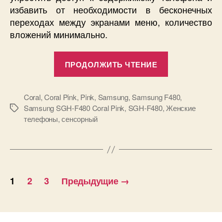
избавить от необходимости в бесконечных
переходах между экранами меню, количество
вложений минимально.
«Samsung
ПРОДОЛЖИТЬ ЧТЕНИЕ
F480
Coral
Pink
Coral
,
Coral Pink
,
Pink
,
Samsung
,
Samsung F480
,
Samsung SGH-F480 Coral Pink
,
SGH-F480
,
Женские
Метки
в
телефоны
,
сенсорный
новом
нежно
розовом
цвете.»
Пагинация
1
2
3
Предыдущие
→
записей