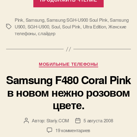
флагман
Samsung
SGH-
Pink
,
Samsung
,
Samsung SGH-U900 Soul Pink
,
Samsung
U900
,
SGH-U900
,
Soul
,
Soul Pink
,
Ultra Edition
,
Женские
Метки
U900
телефоны
,
слайдер
Soul
Pink.»
Рубрики
МОБИЛЬНЫЕ ТЕЛЕФОНЫ
Samsung F480 Coral Pink
в новом нежно розовом
цвете.
Автор:
Stariy.COM
5 августа 2008
Автор
Дата
записи
записи
к
19 комментариев
записи