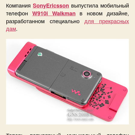
Компания
выпустила мобильный
SonyEricsson
телефон
в новом дизайне,
W910i Walkman
разработанном специально
для прекрасных
дам
.
Теперь популярный музыкальный телефон