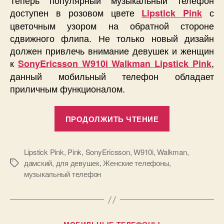
доступен в розовом цвете
с
Lipstick Pink
цветочным узором на обратной стороне
сдвижного флипа. Не только новый дизайн
должен привлечь внимание девушек и женщин
к
,
SonyEricsson W910i Walkman Lipstick
Pink
данный мобильный телефон обладает
приличным функционалом.
«SonyEricss
ПРОДОЛЖИТЬ ЧТЕНИЕ
W910i
Walkman
Lipstick.
Lipstick Pink
,
Pink
,
SonyEricsson
,
W910i
,
Walkman
,
дамский
,
для девушек
,
Женские телефоны
,
Метки
Для
музыкальный телефон
девушек,
женщин
и
прекрасных
Рубрики