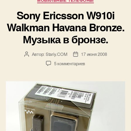
МОБИЛЬНЫЕ ТЕЛЕФОНЫ
дам.»
Sony Ericsson W910i
Walkman Havana Bronze.
Музыка в бронзе.
Автор:
Stariy.COM
17 июня 2008
Автор
Дата
записи
записи
к
5 комментариев
записи
Sony
Ericsson
W910i
Walkman
Havana
Bronze.
Музыка
в
бронзе.