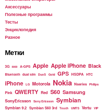
Аксессуары
Полезные программы
Тесты
Энциклопедия
Разное
Метки
Apple
Apple iPhone
Black
3G
A-GPS
8800
GPS
HSDPA
Bluetooth
dual sim
HTC
DuoS
Gold
Nokia
iPhone
Motorola
Nseries
LG
Philips
S60
QWERTY
Samsung
Red
Pink
Symbian
SonyEricsson
Sony Ericsson
Vertu
Symbian 9.2
Symbian S60 3rd
Touch
UMTS
VIP