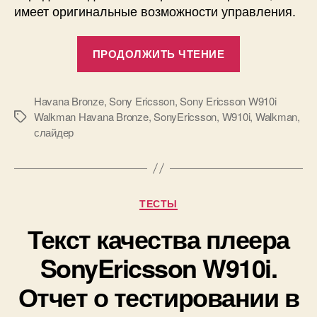
имеет оригинальные возможности управления.
«Sony
ПРОДОЛЖИТЬ ЧТЕНИЕ
Ericsson
W910i
Walkman
Havana Bronze
,
Sony Ericsson
,
Sony Ericsson W910i
Walkman Havana Bronze
,
SonyEricsson
,
W910i
,
Walkman
,
Метки
Havana
слайдер
Bronze.
Музыка
в
бронзе.»
Рубрики
ТЕСТЫ
Текст качества плеера
SonyEricsson W910i.
Отчет о тестировании в