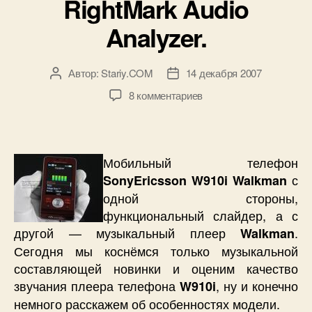
RightMark Audio
Analyzer.
Автор:
Stariy.COM
14 декабря 2007
Автор
Дата
записи
записи
к
8 комментариев
записи
Текст
качества
плеера
Мобильный телефон
SonyEricsson
с
SonyEricsson W910i Walkman
W910i.
одной стороны,
Отчет
функциональный слайдер, а с
о
другой — музыкальный плеер
.
Walkman
тестировании
в
Сегодня мы коснёмся только музыкальной
RightMark
составляющей новинки и оценим качество
Audio
звучания плеера телефона
, ну и конечно
W910i
Analyzer.
немного расскажем об особенностях модели.