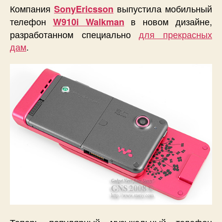
Компания
выпустила мобильный
SonyEricsson
телефон
в новом дизайне,
W910i Walkman
разработанном специально
для прекрасных
дам
.
Теперь популярный музыкальный телефон