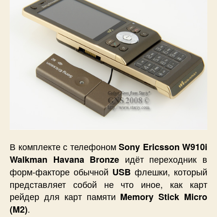
В комплекте с телефоном
Sony
Ericsson
W
910
i
идёт переходник в
Walkman
Havana
Bronze
форм-факторе обычной
флешки, который
USB
представляет собой не что иное, как карт
рейдер для карт памяти
Memory Stick Micro
.
(M2)