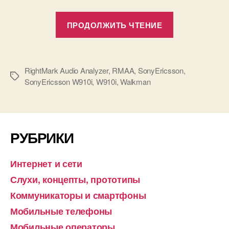
«Текст
ПРОДОЛЖИТЬ ЧТЕНИЕ
качества
плеера
SonyEricsson
RightMark Audio Analyzer
,
RMAA
,
SonyEricsson
,
W910i.
Метки
SonyEricsson W910i
,
W910i
,
Walkman
Отчет
о
тестировани
в
РУБРИКИ
RightMark
Audio
Интернет и сети
Analyzer.»
Слухи, концепты, прототипы
Коммуникаторы и смартфоны
Мобильные телефоны
Мобильные операторы