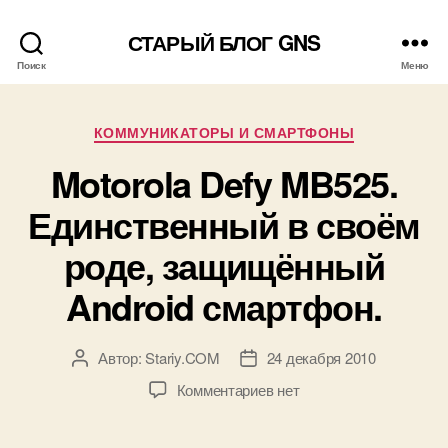
СТАРЫЙ БЛОГ GNS
Поиск
Меню
Рубрики
КОММУНИКАТОРЫ И СМАРТФОНЫ
Motorola Defy MB525.
Единственный в своём
роде, защищённый
Android смартфон.
Автор:
Stariy.COM
24 декабря 2010
Автор
Дата
записи
записи
к
Комментариев
нет
записи
Motorola