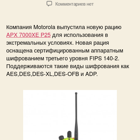
записи
записи
к
Комментариев
нет
записи
Motorola
APX
Компания Motorola выпустила новую рацию
7000XE
APX 7000XE P25
для использования в
P25.
экстремальных условиях. Новая рация
Портативная
оснащена сертифицированным аппаратным
рация
шифрованием третьего уровня FIPS 140-2.
с
Поддерживаются такие виды шифрования как
шифрованием
для
AES,DES,DES-XL,DES-OFB и ADP.
экстремальных
условий.