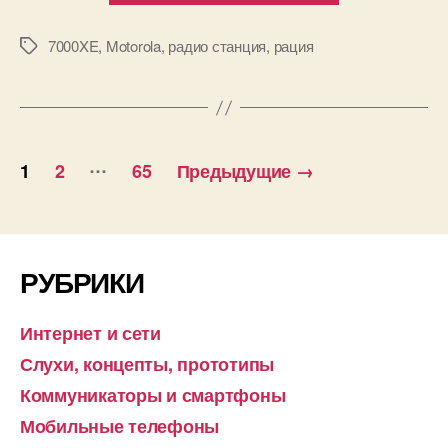
7000XE
P25.
7000XE
,
Motorola
,
радио станция
,
рация
Метки
Портативная
рация
с
Пагинация
шифрование
…
1
2
65
Предыдущие
→
для
записей
экстремальн
условий.»
РУБРИКИ
Интернет и сети
Слухи, концепты, прототипы
Коммуникаторы и смартфоны
Мобильные телефоны