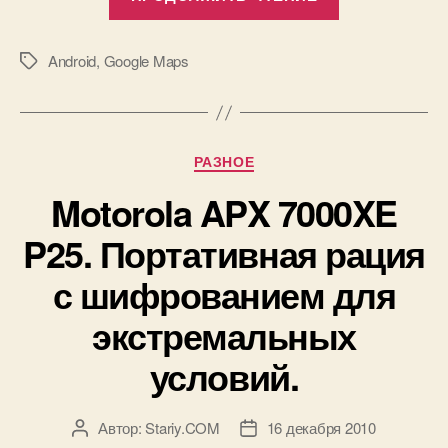
Maps
5.0.
Векторные
Android
,
Google Maps
Метки
трехмерные
карты
для
Рубрики
РАЗНОЕ
ОС
Android
Motorola APX 7000XE
1.6
P25. Портативная рация
и
выше.»
с шифрованием для
экстремальных
условий.
Автор:
Stariy.COM
16 декабря 2010
Автор
Дата