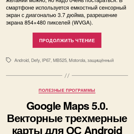
смартфоне используется емкостный сенсорный
экран с диагональю 3.7 дюйма, разрешение
экрана 854×480 пикселей (WVGA).
«Motorola
ПРОДОЛЖИТЬ ЧТЕНИЕ
Defy
MB525.
Единственн
Android
,
Defy
,
IP67
,
MB525
,
Motorola
,
защищённый
Метки
в
своём
роде,
Рубрики
ПОЛЕЗНЫЕ ПРОГРАММЫ
защищённы
Android
Google Maps 5.0.
смартфон.»
Векторные трехмерные
карты для ОС Android