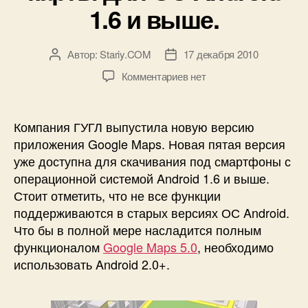
1.6 и выше.
Автор:
Stariy.COM
17 декабря 2010
Автор
Дата
записи
записи
к
Комментариев
нет
записи
Google
Maps
Компания ГУГЛ выпустила новую версию
5.0.
приложения Google Maps. Новая пятая версия
Векторные
уже доступна для скачивания под смартфоны с
трехмерные
операционной системой Android 1.6 и выше.
карты
Стоит отметить, что не все функции
для
поддерживаются в старых версиях ОС Android.
ОС
Android
Что бы в полной мере насладится полным
1.6
функционалом
Google Maps 5.0
, необходимо
и
использовать Android 2.0+.
выше.