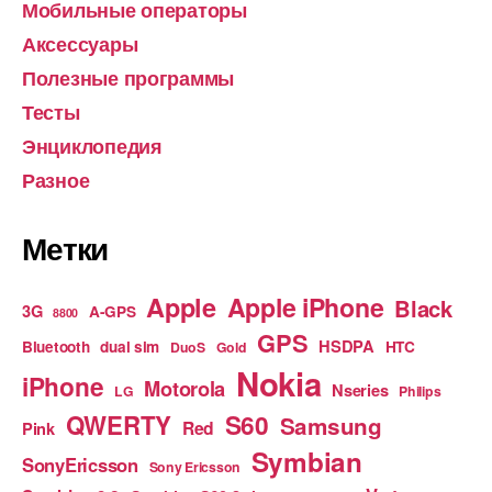
Мобильные операторы
Аксессуары
Полезные программы
Тесты
Энциклопедия
Разное
Метки
Apple
Apple iPhone
Black
3G
A-GPS
8800
GPS
HSDPA
Bluetooth
dual sim
HTC
DuoS
Gold
Nokia
iPhone
Motorola
Nseries
LG
Philips
S60
QWERTY
Samsung
Red
Pink
Symbian
SonyEricsson
Sony Ericsson