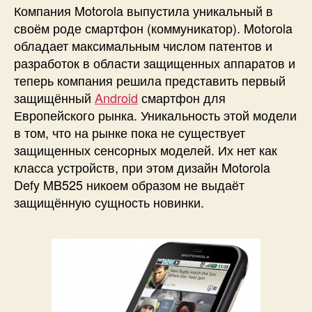
Defy
Компания Motorola выпустила уникальный в
MB525.
своём роде смартфон (коммуникатор). Motorola
Единственный
обладает максимальным числом патентов и
в
разработок в области защищенных аппаратов и
своём
теперь компания решила представить первый
роде,
защищённый
Android
смартфон для
защищённый
Android
Европейского рынка. Уникальность этой модели
смартфон.
в том, что на рынке пока не существует
защищенных сенсорных моделей. Их нет как
класса устройств, при этом дизайн Motorola
Defy MB525 никоем образом не выдаёт
защищённую сущность новинки.