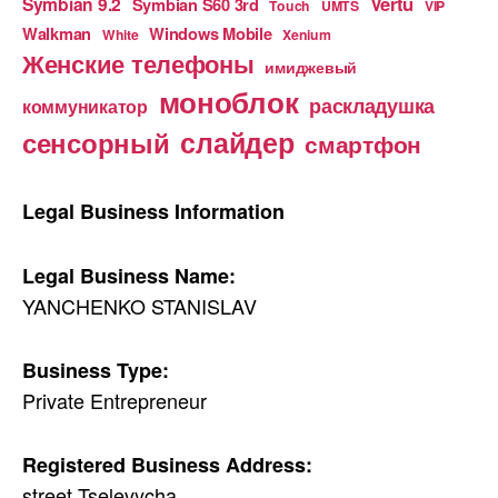
Vertu
Symbian 9.2
Symbian S60 3rd
Touch
UMTS
VIP
Walkman
Windows Mobile
White
Xenium
Женские телефоны
имиджевый
моноблок
раскладушка
коммуникатор
слайдер
сенсорный
смартфон
Legal Business Information
Legal Business Name:
YANCHENKO STANISLAV
Business Type:
Private Entrepreneur
Registered Business Address:
street Tselevycha