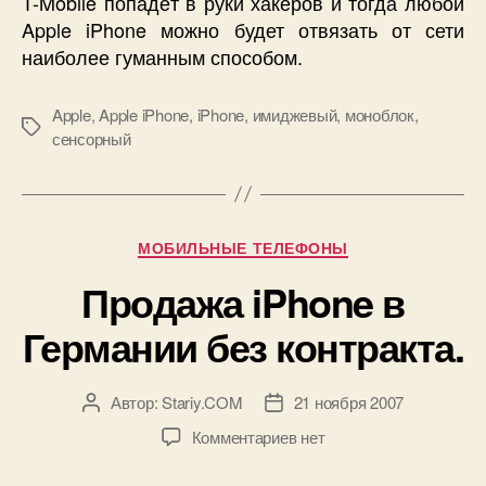
T-Mobile попадёт в руки хакеров и тогда любой
Apple
iPhone
можно будет отвязать от сети
наиболее гуманным способом.
Apple
,
Apple iPhone
,
iPhone
,
имиджевый
,
моноблок
,
Метки
сенсорный
Рубрики
МОБИЛЬНЫЕ ТЕЛЕФОНЫ
Продажа iPhone в
Германии без контракта.
Автор:
Stariy.COM
21 ноября 2007
Автор
Дата
записи
записи
к
Комментариев
нет
записи
Продажа