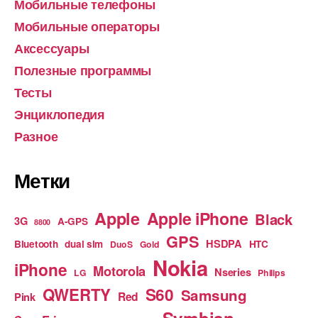
Мобильные телефоны
Мобильные операторы
Аксессуары
Полезные программы
Тесты
Энциклопедия
Разное
Метки
Apple
Apple iPhone
Black
3G
A-GPS
8800
GPS
HSDPA
Bluetooth
dual sim
HTC
DuoS
Gold
Nokia
iPhone
Motorola
Nseries
LG
Philips
S60
QWERTY
Samsung
Red
Pink