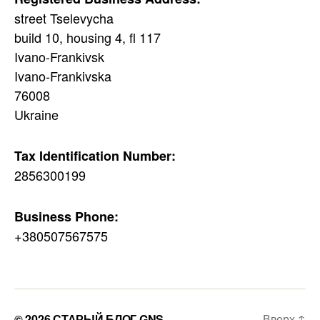
street Tselevycha
build 10, housing 4, fl 117
Ivano-Frankivsk
Ivano-Frankivska
76008
Ukraine
Tax Identification Number:
2856300199
Business Phone:
+380507567575
© 2026
СТАРЫЙ БЛОГ GNS
Вверх
↑