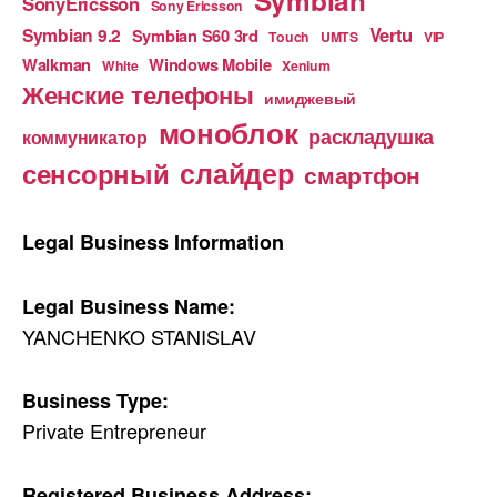
Symbian
SonyEricsson
Sony Ericsson
Vertu
Symbian 9.2
Symbian S60 3rd
Touch
UMTS
VIP
Walkman
Windows Mobile
White
Xenium
Женские телефоны
имиджевый
моноблок
раскладушка
коммуникатор
слайдер
сенсорный
смартфон
Legal Business Information
Legal Business Name:
YANCHENKO STANISLAV
Business Type:
Private Entrepreneur
Registered Business Address: