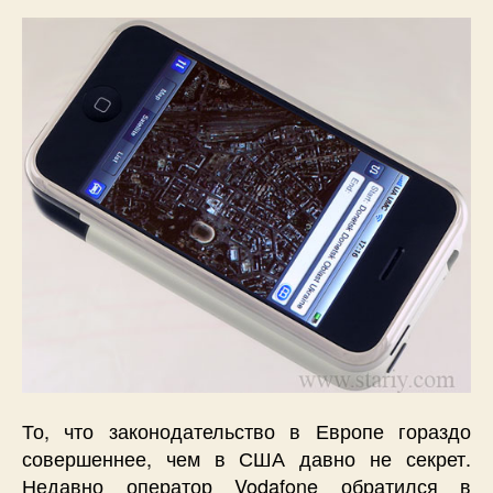
iPhone
в
Германии
без
контракта.
То, что законодательство в Европе гораздо
совершеннее, чем в США давно не секрет.
Недавно оператор Vodafone обратился в