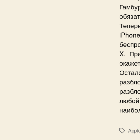
Гамб
обязат
Тепер
iPhon
беспр
X. Пр
окажет
Оста
разб
разбло
любо
наибо
Appl
Метки