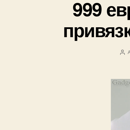
999 ев
привязк
Авт
зап