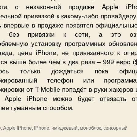
урга о незаконной продаже
Apple
iPh
ельной привязкой к какому-либо провайдеру
ь впервые в продаже появятся официальны
e
без привязки к сети, а это озн
облемную установку программных обновле
авда, цена iPhone, не привязанного к опер
ся выше более чем в два раза – 999 евро (
лось только дождаться пока офици
локированный телефон или программ
кировки от T-Mobile попадёт в руки хакеров 
й
Apple
iPhone
можно будет отвязать о
лее гуманным способом.
e
,
Apple iPhone
,
iPhone
,
имиджевый
,
моноблок
,
сенсорный