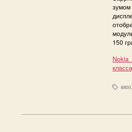
зумом
дисп
отобр
модуль
150 г
Nokia
класса
8800
Метки