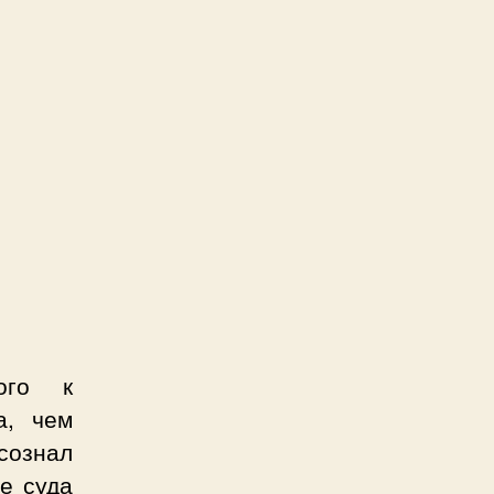
ого к
а, чем
ознал
е суда