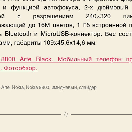
 и функцией автофокуса, 2-х дюймовый
лей с разрешением 240×320 пикс
ажающий до 16М цветов, 1 Гб встроенной п
 Bluetooth и MicroUSB-коннектор. Вес сос
рамм
, габариты 109х45,6х14,6 мм.
 8800 Arte Black. Мобильный телефон п
. Фотообзор.
,
Arte
,
Nokia
,
Nokia 8800
,
имиджевый
,
слайдер