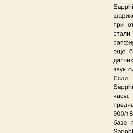
Sapp
шарик
при о
стали 
сапфир
еще б
датчи
звук 
Если 
Sapphi
часы,
предн
900/1
базе 
Sapphi