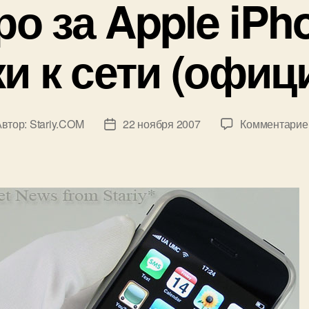
ро за Apple iPh
и к сети (офиц
Автор:
Stariy.COM
22 ноября 2007
Комментарие
ор
Дата
иси
записи