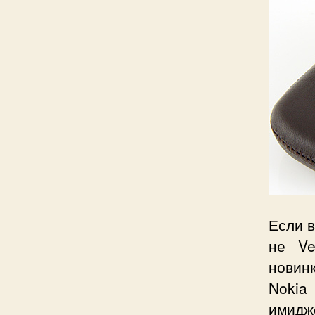
Если 
не Ve
новин
Nokia
имидж