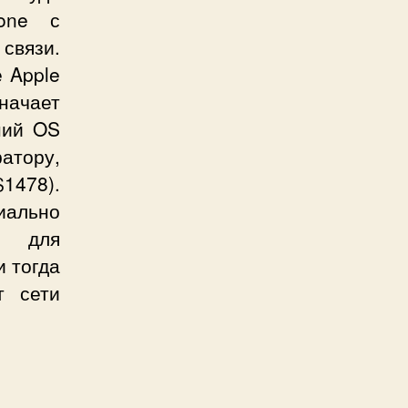
one
с
 связи.
е
Apple
ачает
ний OS
атору,
$1478).
ально
а для
и тогда
т сети