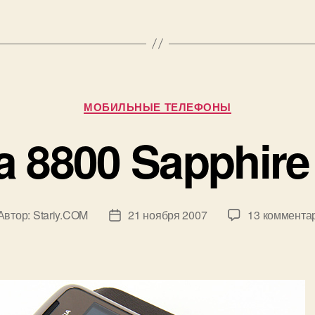
Рубрики
МОБИЛЬНЫЕ ТЕЛЕФОНЫ
a 8800 Sapphire 
Автор:
Stariy.COM
21 ноября 2007
13 коммента
тор
Дата
писи
записи