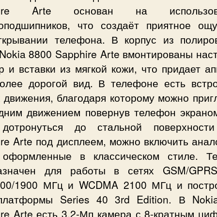
hire Arte основан на использов
оподшипников, что создаёт приятное ощ
ткрывании телефона. В корпус из полиро
Nokia 8800 Sapphire Arte вмонтированы на
 и вставки из мягкой кожи, что придает а
олее дорогой вид. В телефоне есть встр
к движения, благодаря которому можно приг
одним движением повернув телефон экраном
дотронуться до стальной поверхност
re Arte под дисплеем, можно включить ана
 оформленные в классическом стиле. Т
азначен для работы в сетях GSM/GPR
800/1900 МГц и WCDMA 2100 МГц и постр
платформы Series 40 3rd Edition. В Noki
re Arte есть 3,2-Мп камера с 8-кратным ц