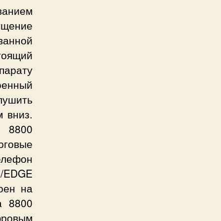
анием
ущение
ванной
стоящий
ппарату
оенный
лушить
 вниз.
и 8800
логовые
елефон
S/EDGE
оен на
a 8800
ифровым