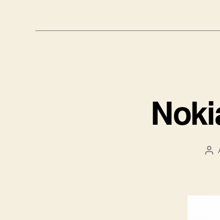
Noki
Ав
за