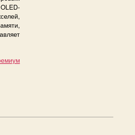
 OLED-
елей,
амяти,
тавляет
ремиум