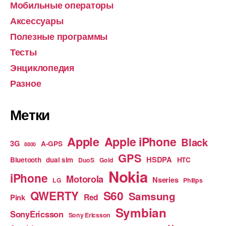
Мобильные операторы
Аксессуары
Полезные программы
Тесты
Энциклопедия
Разное
Метки
Apple
Apple iPhone
Black
3G
A-GPS
8800
GPS
HSDPA
Bluetooth
dual sim
HTC
DuoS
Gold
Nokia
iPhone
Motorola
Nseries
LG
Philips
S60
QWERTY
Samsung
Red
Pink
Symbian
SonyEricsson
Sony Ericsson