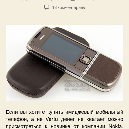
записи
записи
к
13 комментариев
записи
Nokia
8800
Sapphire
Arte.
Если вы хотите купить имиджевый мобильный
телефон, а не Vertu денег не хватает можно
присмотреться к новинке от компании Nokia.