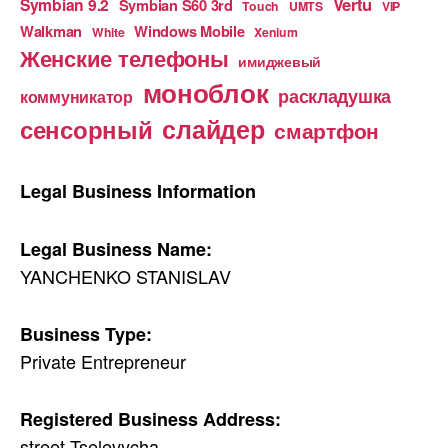
Vertu
Symbian 9.2
Symbian S60 3rd
Touch
UMTS
VIP
Walkman
Windows Mobile
White
Xenium
Женские телефоны
имиджевый
моноблок
раскладушка
коммуникатор
слайдер
сенсорный
смартфон
Legal Business Information
Legal Business Name:
YANCHENKO STANISLAV
Business Type:
Private Entrepreneur
Registered Business Address:
street Tselevycha