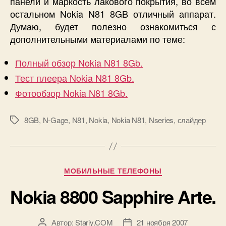
панели и маркость лакового покрытия, во всём
остальном Nokia N81 8GB отличный аппарат.
Думаю, будет полезно ознакомиться с
дополнительными материалами по теме:
Полный обзор Nokia N81 8Gb.
Тест плеера Nokia N81 8Gb.
Фотообзор Nokia N81 8Gb.
8GB
,
N-Gage
,
N81
,
Nokia
,
Nokia N81
,
Nseries
,
слайдер
Метки
Рубрики
МОБИЛЬНЫЕ ТЕЛЕФОНЫ
Nokia 8800 Sapphire Arte.
Автор:
Stariy.COM
21 ноября 2007
Автор
Дата