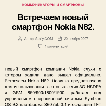
Рубрики
КОММУНИКАТОРЫ И СМАРТФОНЫ
Встречаем новый
смартфон Nokia N82.
Автор:
Stariy.COM
20 ноября 2007
Автор
Дата
записи
записи
к
1 комментарий
записи
Встречаем
новый
смартфон
Новый смартфон компании Nokia слухи о
Nokia
котором ходили дано вышел официально.
N82.
Встречаем Nokia N82. Новинка предназначена
для использования в сотовых сетях 3G HSDPA
и GSM 850/900/1800/1900, работает под
управлением операционной системы Symbian
OS 9.2 платформа S60 rel. 3.1 и оснащена TFT