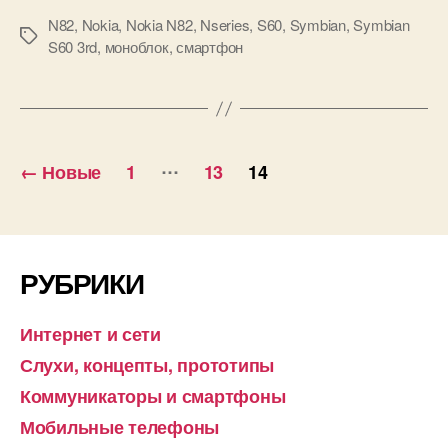
N82
,
Nokia
,
Nokia N82
,
Nseries
,
S60
,
Symbian
,
Symbian
Метки
S60 3rd
,
моноблок
,
смартфон
Пагинация
…
←
Новые
1
13
14
записей
РУБРИКИ
Интернет и сети
Слухи, концепты, прототипы
Коммуникаторы и смартфоны
Мобильные телефоны