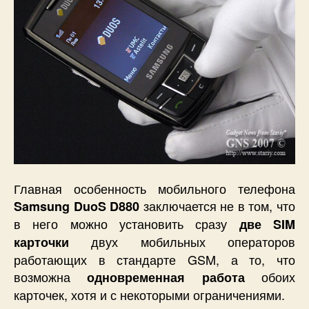
работа
в
двух
GSM
сетях.
Как
это
работает?
Главная особенность мобильного телефона
заключается не в том, что
Samsung DuoS D880
в него можно установить сразу
две S
IM
двух мобильных операторов
карточки
работающих в стандарте GSM, а то, что
возможна
обоих
одновременная работа
карточек, хотя и с некоторыми ограничениями.