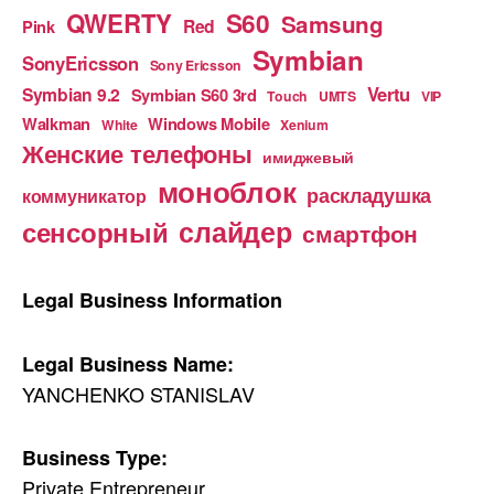
S60
QWERTY
Samsung
Red
Pink
Symbian
SonyEricsson
Sony Ericsson
Vertu
Symbian 9.2
Symbian S60 3rd
Touch
UMTS
VIP
Walkman
Windows Mobile
White
Xenium
Женские телефоны
имиджевый
моноблок
раскладушка
коммуникатор
слайдер
сенсорный
смартфон
Legal Business Information
Legal Business Name:
YANCHENKO STANISLAV
Business Type:
Private Entrepreneur