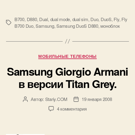
Fly
B700
B700
,
D880
,
Dual
,
dual mode
,
dual sim
,
Duo
,
DuoS
,
Fly
,
Fly
Duo.
Метки
B700 Duo
,
Samsung
,
Samsung DuoS D880
,
моноблок
Что
выбрать
DuoS
или
Рубрики
МОБИЛЬНЫЕ ТЕЛЕФОНЫ
все-
Samsung Giorgio Armani
таки
Duo?»
в версии Titan Grey.
Автор:
Stariy.COM
19 января 2008
Автор
Дата
записи
записи
к
4 комментария
записи
Samsung
Giorgio
Armani