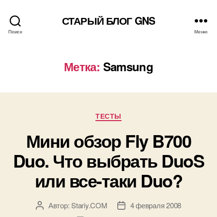
СТАРЫЙ БЛОГ GNS
Поиск
Меню
Метка:
Samsung
Рубрики
ТЕСТЫ
Мини обзор Fly B700
Duo. Что выбрать DuoS
или все-таки Duo?
Автор:
Stariy.COM
4 февраля 2008
Автор
Дата
записи
записи