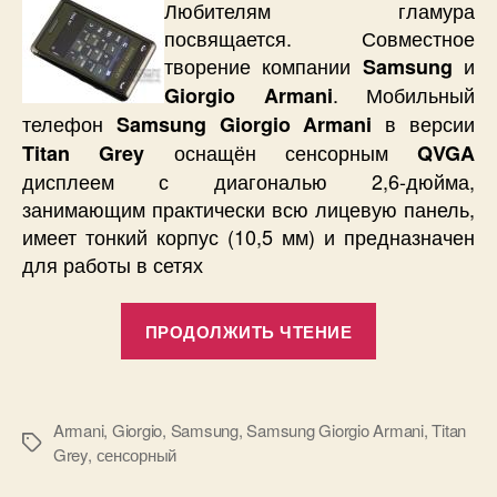
Любителям гламура
в
посвящается. Совместное
версии
творение компании
и
Samsung
Titan
. Мобильный
Giorgio Armani
Grey.
телефон
в версии
Samsung Giorgio Armani
оснащён сенсорным
Titan Grey
QVGA
дисплеем с диагональю 2,6-дюйма,
занимающим практически всю лицевую панель,
имеет тонкий корпус (10,5 мм) и предназначен
для работы в сетях
«Samsung
ПРОДОЛЖИТЬ ЧТЕНИЕ
Giorgio
Armani
в
Armani
,
Giorgio
,
Samsung
,
Samsung Giorgio Armani
,
Titan
версии
Метки
Grey
,
сенсорный
Titan
Grey.»