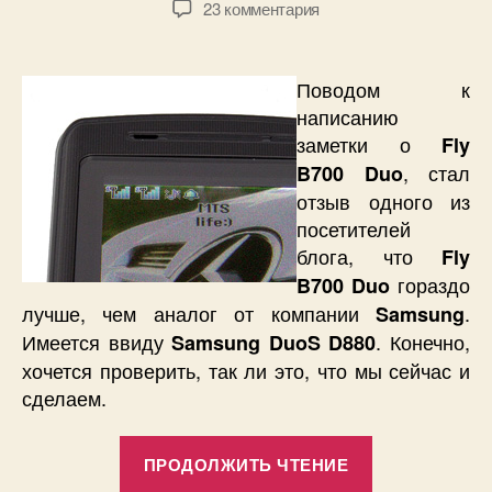
к
23 комментария
записи
Мини
обзор
Поводом к
Fly
написанию
B700
заметки о
Fly
Duo.
, стал
B700 Duo
Что
отзыв одного из
выбрать
DuoS
посетителей
или
блога, что
Fly
все-
гораздо
B700 Duo
таки
лучше, чем аналог от компании
.
Samsung
Duo?
Имеется ввиду
. Конечно,
Samsung DuoS D880
хочется проверить, так ли это, что мы сейчас и
сделаем.
«Мини
ПРОДОЛЖИТЬ ЧТЕНИЕ
обзор