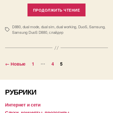
«Samsung
ПРОДОЛЖИТЬ ЧТЕНИЕ
DuoS
D880.
Одновремен
D880
,
dual mode
,
dual sim
,
dual working
,
DuoS
,
Samsung
,
Метки
Samsung DuoS D880
,
слайдер
работа
в
двух
GSM
Пагинация
сетях.
…
←
Новые
1
4
5
Как
записей
это
работает?»
РУБРИКИ
Интернет и сети
Слухи, концепты, прототипы