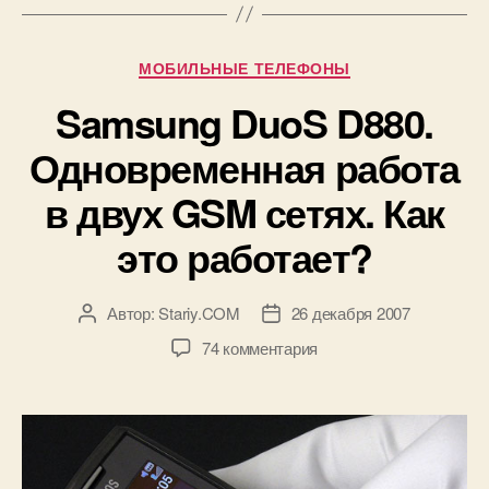
Рубрики
МОБИЛЬНЫЕ ТЕЛЕФОНЫ
Samsung DuoS D880.
Одновременная работа
в двух GSM сетях. Как
это работает?
Автор:
Stariy.COM
26 декабря 2007
Автор
Дата
записи
записи
к
74 комментария
записи
Samsung
DuoS
D880.
Одновременная