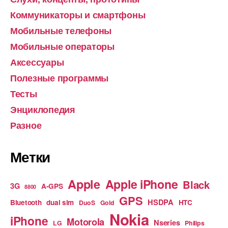
Коммуникаторы и смартфоны
Мобильные телефоны
Мобильные операторы
Аксессуары
Полезные программы
Тесты
Энциклопедия
Разное
Метки
Apple
Apple iPhone
Black
3G
A-GPS
8800
GPS
HSDPA
Bluetooth
dual sim
HTC
DuoS
Gold
Nokia
iPhone
Motorola
Nseries
LG
Philips