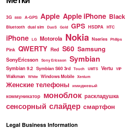
Apple
Apple iPhone
Black
3G
A-GPS
8800
GPS
HSDPA
Bluetooth
dual sim
HTC
DuoS
Gold
Nokia
iPhone
Motorola
Nseries
LG
Philips
S60
QWERTY
Samsung
Red
Pink
Symbian
SonyEricsson
Sony Ericsson
Vertu
Symbian 9.2
Symbian S60 3rd
Touch
UMTS
VIP
Walkman
Windows Mobile
White
Xenium
Женские телефоны
имиджевый
моноблок
раскладушка
коммуникатор
слайдер
сенсорный
смартфон
Legal Business Information