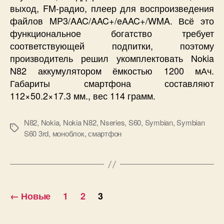
выход, FM-радио, плеер для воспроизведения
файлов MP3/AAC/AAC+/eAAC+/WMA. Всё это
функциональное богатство требует
соответствующей подпитки, поэтому
производитель решил укомплектовать Nokia
N82 аккумулятором ёмкостью 1200 мАч.
Габариты смартфона составляют
112×50.2×17.3 мм., вес 114 грамм.
N82
,
Nokia
,
Nokia N82
,
Nseries
,
S60
,
Symbian
,
Symbian
Метки
S60 3rd
,
моноблок
,
смартфон
Пагинация
←
Новые
1
2
3
записей