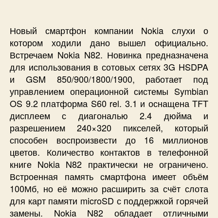
Встречаем
новый
смартфон
Новый смартфон компании Nokia слухи о
Nokia
котором ходили дано вышел официально.
N82.
Встречаем Nokia N82. Новинка предназначена
для использования в сотовых сетях 3G HSDPA
и GSM 850/900/1800/1900, работает под
управлением операционной системы Symbian
OS 9.2 платформа S60 rel. 3.1 и оснащена TFT
дисплеем с диагональю 2.4 дюйма и
разрешением 240×320 пикселей, который
способен воспроизвести до 16 миллионов
цветов. Количество контактов в телефонной
книге Nokia N82 практически не ограничено.
Встроенная память смартфона имеет объём
100Мб, но её можно расширить за счёт слота
для карт памяти microSD с поддержкой горячей
замены. Nokia N82 обладает отличными