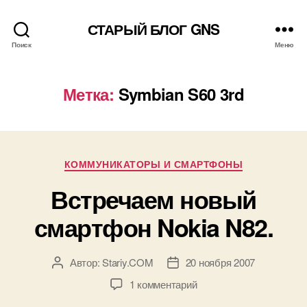
СТАРЫЙ БЛОГ GNS
Поиск
Меню
Метка:
Symbian S60 3rd
Рубрики
КОММУНИКАТОРЫ И СМАРТФОНЫ
Встречаем новый
смартфон Nokia N82.
Автор:
Stariy.COM
20 ноября 2007
Автор
Дата
записи
записи
к
1 комментарий
записи