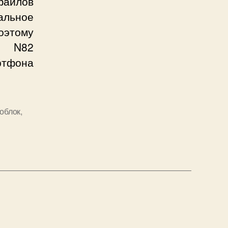
файлов
альное
оэтому
ia N82
ртфона
облок
,