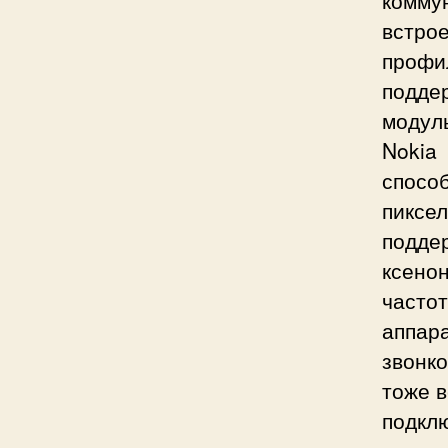
комму
встро
профи
подде
моду
Nokia
спосо
пиксел
подде
ксено
часто
аппар
звонк
тоже в
подкл