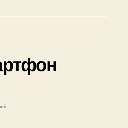
артфон
к
рий
записи
Встречаем
новый