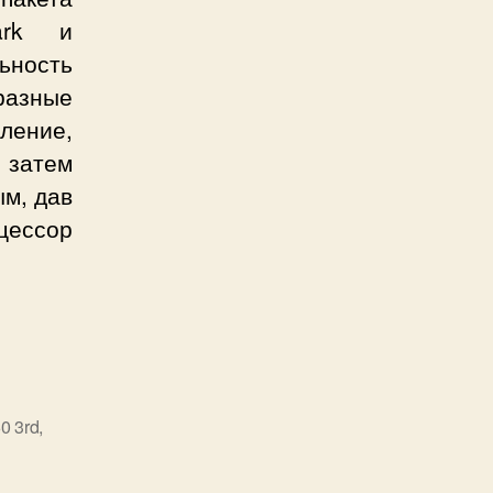
ark и
ьность
разные
ение,
 затем
ым, дав
цессор
дительность
на
0 3rd
,