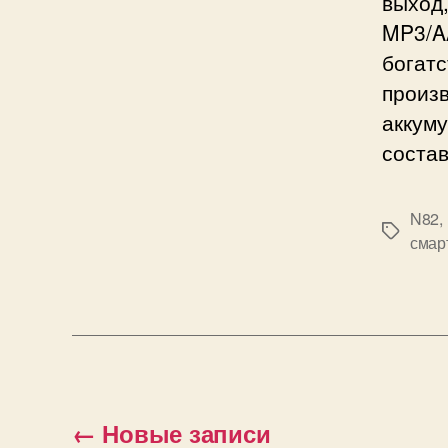
выход
MP3/A
богат
произ
аккум
состав
N82
,
Метки
смар
Пагинация
←
Новые
записи