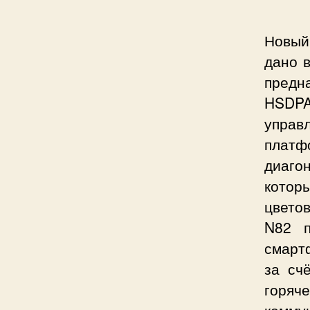
Новый
дано 
предн
HSDP
управ
платф
диаго
котор
цветов
N82 п
смарт
за сч
горяч