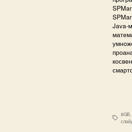
SPMa
SPMar
Java-
мате
умнож
проана
косве
смарт
8GB
Метки
слай