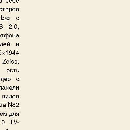
в себе
стерео
 b/g с
B 2.0,
ртфона
елей и
2×1944
 Zeiss,
, есть
идео с
панели
 видео
ia N82
ъём для
0, TV-