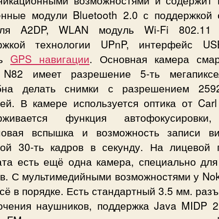
никационными возможностями и содержит 
енные модули Bluetooth 2.0 с поддержкой 
ля A2DP, WLAN модуль Wi-Fi 802.11
ржкой технологии UPnP, интерфейс US
ль
GPS навигации
. Основная камера сма
 N82 имеет разрешение 5-ть мегапикс
бна делать снимки с разрешением 259
ей. В камере используется оптика от Carl
рживается функция автофокусировки
новая вспышка и возможность записи в
той 30-ть кадров в секунду. На лицевой 
ата есть ещё одна камера, специально для
ов. С мультимедийными возможностями у Nok
сё в порядке. Есть стандартный 3.5 мм. раз
ючения наушников, поддержка Java MIDP 2.