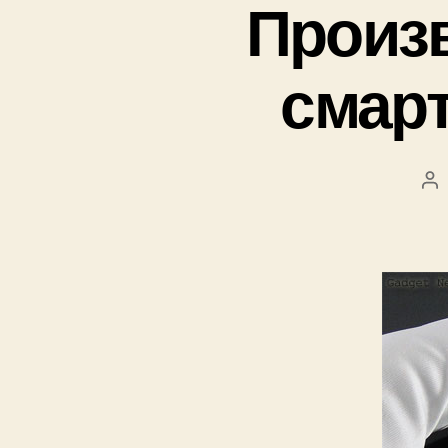
Произ
смарт
Ав
за