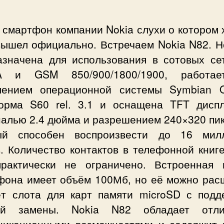
 смартфон компании Nokia слухи о котором 
вышел официально. Встречаем Nokia N82. Н
азначена для использования в сотовых се
A и GSM 850/900/1800/1900, работае
лением операционной системы Symbian 
орма S60 rel. 3.1 и оснащена TFT дисп
налью 2.4 дюйма и разрешением 240×320 пик
ый способен воспроизвести до 16 мил
. Количество контактов в телефонной книг
рактически не ограничено. Встроенная 
фона имеет объём 100Мб, но её можно рас
ёт слота для карт памяти microSD с подд
ей замены. Nokia N82 обладает отл