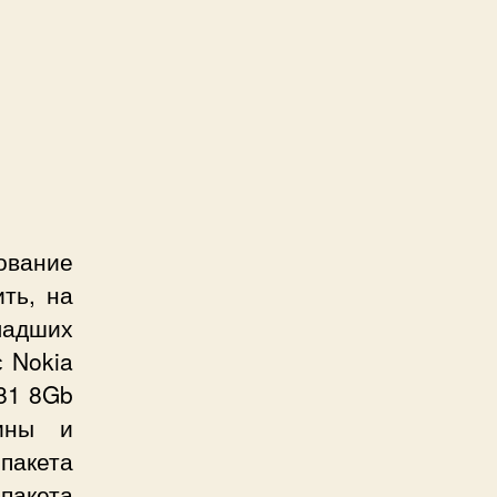
ование
ть, на
ладших
с Nokia
81 8Gb
шины и
пакета
пакета