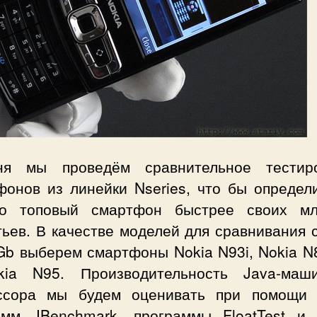
ня мы проведём сравнительное тестир
фонов из линейки Nseries, что бы определи
ко топовый смартфон быстрее своих м
ьев. В качестве моделей для сравнивания 
Gb выберем смартфоны Nokia N93i,
Nokia N
ia N95. Производительность Java-ма
ссора мы будем оценивать при помощи 
амм JBenchmark, программы FloatTest и 