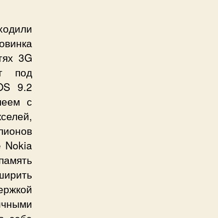
смартфон
Nokia
ходили
N82.
овинка
тях 3G
т под
OS 9.2
леем с
селей,
лионов
е Nokia
память
ширить
ержкой
ичными