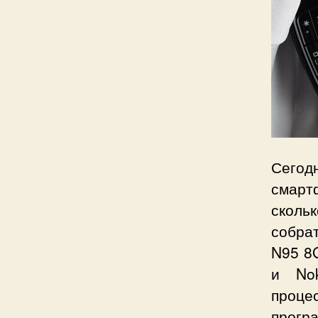
Сегод
смарт
сколь
собрат
N95 8
и Nok
проце
прогр