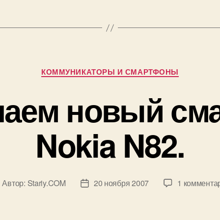
Рубрики
КОММУНИКАТОРЫ И СМАРТФОНЫ
чаем новый см
Nokia N82.
Автор:
Stariy.COM
20 ноября 2007
1 коммента
втор
Дата
аписи
записи