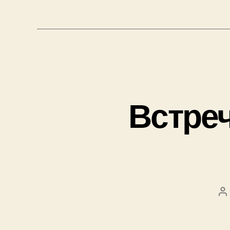
Встре
А
з