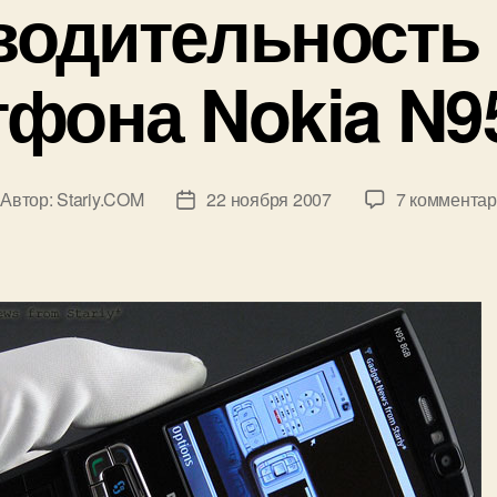
водительность 
фона Nokia N9
Автор:
Stariy.COM
22 ноября 2007
7 коммента
тор
Дата
писи
записи