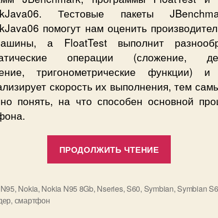
rkJava06. Тестовые пакеты JBenchm
kJava06 помогут нам оценить производител
машины, а FloatTest выполнит разнооб
матические операции (сложение, дел
ение, тригонометрические функции) и
лизирует скорость их выполнения, тем сам
нно понять, на что способен основной про
фона.
«Произво
ПРОДОЛЖИТЬ ЧТЕНИЕ
нового
смартфо
Nokia
,
N95
,
Nokia
,
Nokia N95 8Gb
,
Nseries
,
S60
,
Symbian
,
Symbian S6
дер
,
смартфон
N95
8Gb.»