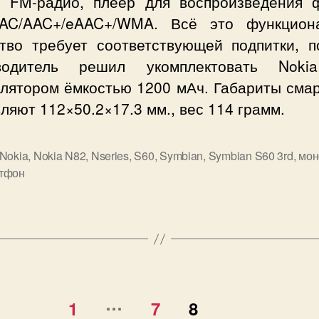
, FM-радио, плеер для воспроизведения 
AC/AAC+/eAAC+/WMA. Всё это функцион
ство требует соответствующей подпитки, п
водитель решил укомплектовать Nok
улятором ёмкостью 1200 мАч. Габариты сма
ляют 112×50.2×17.3 мм., вес 114 грамм.
Nokia
,
Nokia N82
,
Nseries
,
S60
,
Symbian
,
Symbian S60 3rd
,
мон
тфон
…
1
7
8