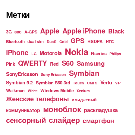
Метки
Apple
Apple iPhone
Black
3G
A-GPS
8800
GPS
HSDPA
Bluetooth
dual sim
HTC
DuoS
Gold
Nokia
iPhone
Motorola
Nseries
LG
Philips
S60
QWERTY
Samsung
Red
Pink
Symbian
SonyEricsson
Sony Ericsson
Vertu
Symbian 9.2
Symbian S60 3rd
Touch
UMTS
VIP
Walkman
Windows Mobile
White
Xenium
Женские телефоны
имиджевый
моноблок
раскладушка
коммуникатор
слайдер
сенсорный
смартфон