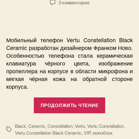
к
3 комментария
записи
Vertu
Constellation
Black
Ceramic.
Мобильный телефон
Vertu
Constellation
Black
Изящная
Ceramic
разработан дизайнером Франком Ново.
строгость.
Особенностью телефона стала керамическая
Фото.
клавиатура чёрного цвета, изображение
пропеллера на корпусе в области микрофона и
мягкая чёрная кожа на обратной стороне
корпуса.
«Vertu
ПРОДОЛЖИТЬ ЧТЕНИЕ
Constellation
Black
Ceramic.
Black
,
Ceramic
,
Constellation
,
Vertu
,
Vertu Constellation
,
Метки
Vertu Constellation Black Ceramic
,
VIP
,
моноблок
Изящная