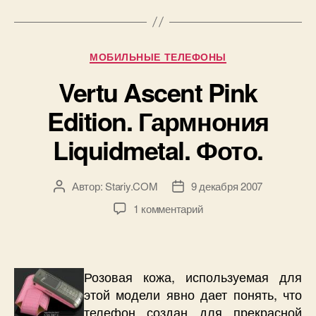
строгость.
Фото.»
Рубрики
МОБИЛЬНЫЕ ТЕЛЕФОНЫ
Vertu Ascent Pink
Edition. Гармнония
Liquidmetal. Фото.
Автор:
Stariy.COM
9 декабря 2007
Автор
Дата
записи
записи
к
1 комментарий
записи
Vertu
Ascent
Pink
Розовая кожа, используемая для
Edition.
этой модели явно дает понять, что
Гармнония
телефон создан для прекрасной