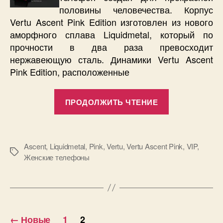
Liquidmetal.
половины человечества. Корпус
Фото.
Vertu Ascent Pink Edition изготовлен из нового
аморфного сплава Liquidmetal, который по
прочности в два раза превосходит
нержавеющую сталь. Динамики Vertu Ascent
Pink Edition, расположенные
«Vertu
ПРОДОЛЖИТЬ ЧТЕНИЕ
Ascent
Pink
Edition.
Ascent
,
Liquidmetal
,
Pink
,
Vertu
,
Vertu Ascent Pink
,
VIP
,
Гармнония
Метки
Женские телефоны
Liquidmetal.
Фото.»
Пагинация
←
Новые
1
2