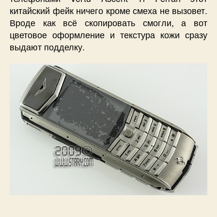
о
китайский фейк ничего кроме смеха не вызовет.
китайском
Вроде как всё скопировать смогли, а вот
фальсификате
цветовое оформление и текстура кожи сразу
—
выдают подделку.
псевдо
«Vertu
Ascent
Ti
Ferrari».