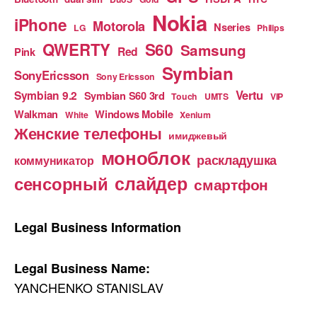
Nokia
iPhone
Motorola
Nseries
LG
Philips
S60
QWERTY
Samsung
Red
Pink
Symbian
SonyEricsson
Sony Ericsson
Vertu
Symbian 9.2
Symbian S60 3rd
Touch
UMTS
VIP
Walkman
Windows Mobile
White
Xenium
Женские телефоны
имиджевый
моноблок
раскладушка
коммуникатор
слайдер
сенсорный
смартфон
Legal Business Information
Legal Business Name:
YANCHENKO STANISLAV