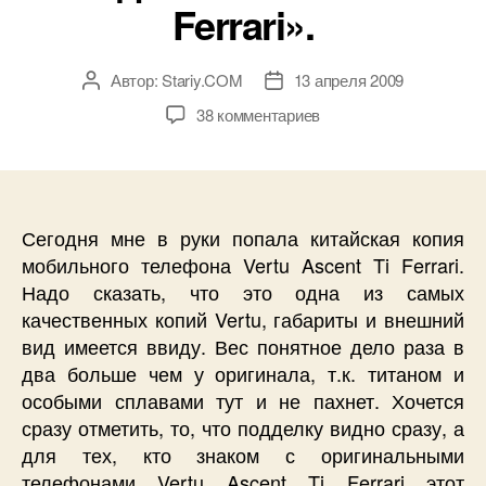
Ferrari».
Автор:
Stariy.COM
13 апреля 2009
Автор
Дата
записи
записи
к
38 комментариев
записи
Копия,
подделка,
реплика,
фейк
Сегодня мне в руки попала китайская копия
и
мобильного телефона Vertu Ascent Ti Ferrari.
т.п.
Надо сказать, что это одна из самых
подарки
качественных копий Vertu, габариты и внешний
из
вид имеется ввиду. Вес понятное дело раза в
Китая.
два больше чем у оригинала, т.к. титаном и
На
особыми сплавами тут и не пахнет. Хочется
этот
раз
сразу отметить, то, что подделку видно сразу, а
речь
для тех, кто знаком с оригинальными
пойдёт
телефонами Vertu Ascent Ti Ferrari этот